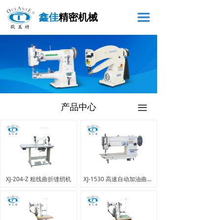
鑫佳
精密机械
끀
产品中心
끀
XJ-204-Z 粗线曲折缝纫机
XJ-1530 高速自动加油曲折缝纫机