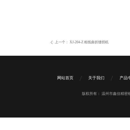
上一个：
XJ-204-Z 粗线曲折缝纫机
ꄴ
网站首页
关于我们
产品
版权所有：
温州市鑫佳精密