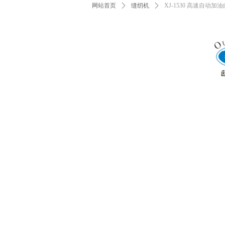
网站首页
ꄲ
缝纫机
ꄲ
XJ-1530 高速自动