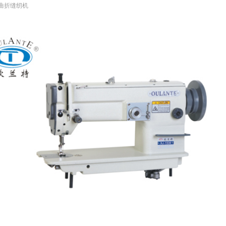
加油曲折缝纫机