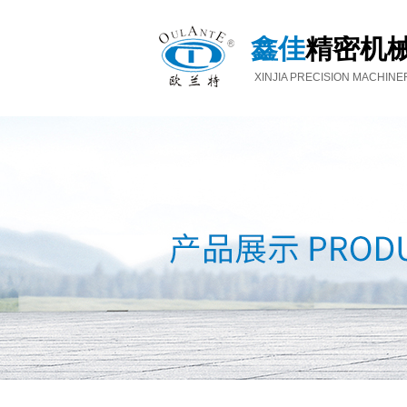
鑫佳
精密机
XINJIA PRECISION MACHINE