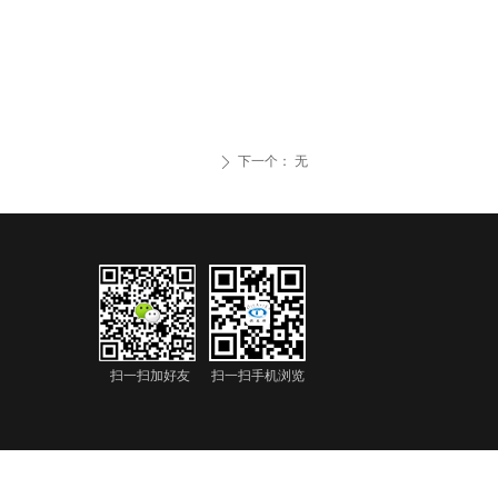
下一个：
无
ꄲ
们
扫一扫加好友
扫一扫手机浏览